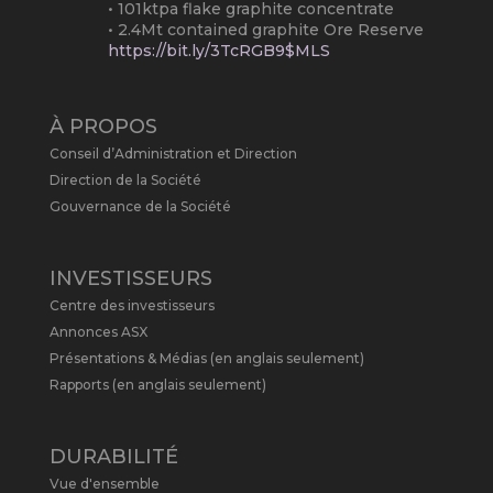
• 101ktpa flake graphite concentrate
• 2.4Mt contained graphite Ore Reserve
https://bit.ly/3TcRGB9$MLS
#ASX
#Graphite
#Quebec
Twitter
2
À PROPOS
Conseil d’Administration et Direction
Metals Australia
@metalsaus
·
19 Mai
Direction de la Société
Arrowhead BID has released an
Gouvernance de la Société
updated Due Diligence & Valuation
Report on $MLS.
INVESTISSEURS
Report follows $MLS’s impressive
Centre des investisseurs
economic results from its Preliminary
Economic Assessment Study to develop
Annonces ASX
a new High Purity
#Graphite
refinery
Présentations & Médias (en anglais seulement)
near Baie-Comeau, Quebec.
Rapports (en anglais seulement)
https://bit.ly/4dv7eXx
Twitter
1
DURABILITÉ
Vue d'ensemble