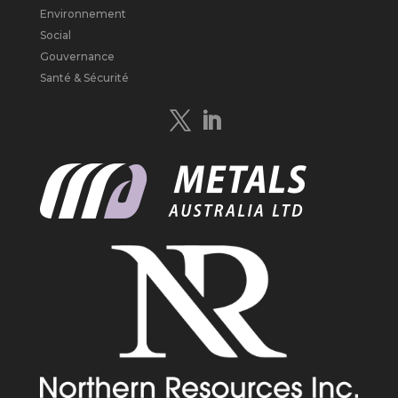
Metals Australia
@metalsaus
·
28 Avr
Environnement
$MLS has announced results from
Social
Preliminary Economic Assessment
Gouvernance
Study to develop a new High Purity
Santé & Sécurité
#Graphite
refinery near Baie-Comeau in
Quebec.
https://bit.ly/4mQcxFa
Twitter
5
Load More