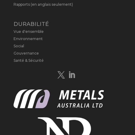
near Baie-Comeau, Quebec.
Rapports (en anglais seulement)
https://bit.ly/4dv7eXx
Twitter
1
DURABILITÉ
Vue d'ensemble
Metals Australia
@metalsaus
·
28 Avr
Environnement
$MLS has announced results from
Social
Preliminary Economic Assessment
Gouvernance
Study to develop a new High Purity
Santé & Sécurité
#Graphite
refinery near Baie-Comeau in
Quebec.
https://bit.ly/4mQcxFa
Twitter
5
Load More