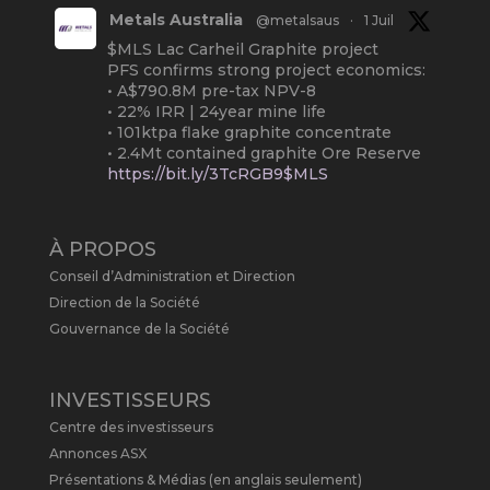
Metals Australia
@metalsaus
·
1 Juil
$MLS Lac Carheil Graphite project
PFS confirms strong project economics:
• A$790.8M pre-tax NPV-8
• 22% IRR | 24year mine life
• 101ktpa flake graphite concentrate
• 2.4Mt contained graphite Ore Reserve
https://bit.ly/3TcRGB9$MLS
#ASX
#Graphite
#Quebec
Twitter
2
À PROPOS
Conseil d’Administration et Direction
Metals Australia
@metalsaus
·
19 Mai
Direction de la Société
Arrowhead BID has released an
Gouvernance de la Société
updated Due Diligence & Valuation
Report on $MLS.
INVESTISSEURS
Report follows $MLS’s impressive
Centre des investisseurs
economic results from its Preliminary
Economic Assessment Study to develop
Annonces ASX
a new High Purity
#Graphite
refinery
Présentations & Médias (en anglais seulement)